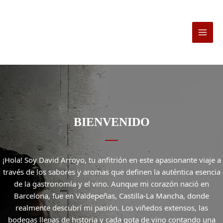
Ir
al
contenido
BIENVENIDO
¡Hola! Soy David Arroyo, tu anfitrión en este apasionante viaje a
través de los sabores y aromas que definen la auténtica esencia
de la gastronomía y el vino. Aunque mi corazón nació en
Barcelona, fue en Valdepeñas, Castilla-La Mancha, donde
realmente descubrí mi pasión. Los viñedos extensos, las
bodegas llenas de historia y cada gota de vino contando una