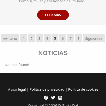
Como sumiller y apasionado del mundo…
LEER MÁS
«Anterio
1
2
3
4
5
6
7
8
Siguiente»
NOTICIAS
No post found!
Aviso legal
|
Política de privacidad
|
Política de cookies
Copyright © 2026 D Gusta Dot