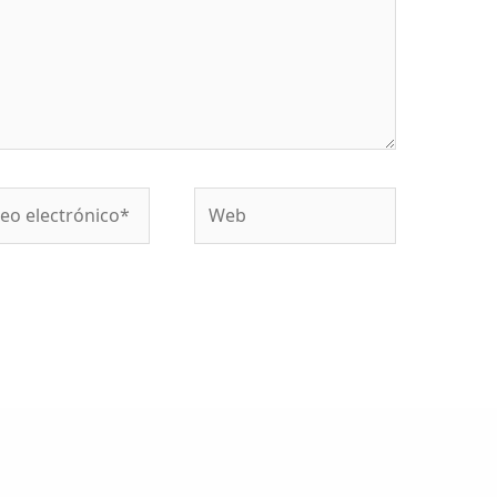
o
Web
ónico*