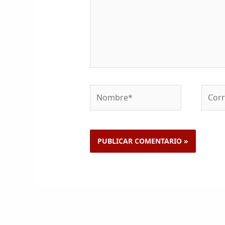
Nombre*
Corre
electr