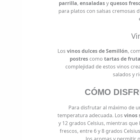
parrilla
,
ensaladas
y
quesos fres
para platos con salsas cremosas d
Vi
Los
vinos dulces de Semillón
, co
postres
como
tartas de frut
complejidad de estos vinos crea
salados y r
CÓMO DISFR
Para disfrutar al máximo de un
temperatura adecuada. Los
vinos 
y 12 grados Celsius, mientras que 
frescos, entre 6 y 8 grados Celsiu
los aromas y permitir 