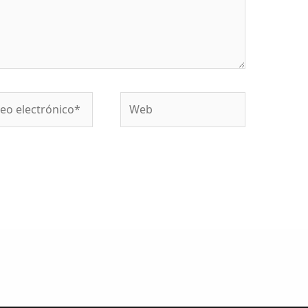
o
Web
ónico*