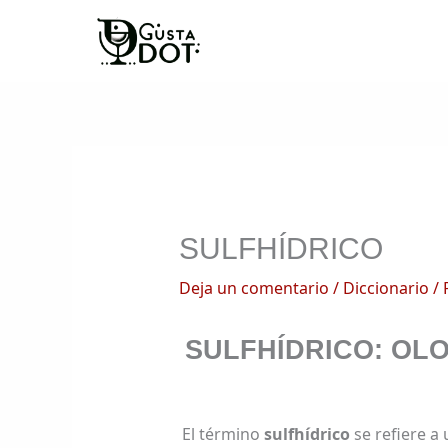
Ir
al
contenido
SULFHÍDRICO
Deja un comentario
/
Diccionario
/ 
SULFHÍDRICO: OL
El término
sulfhídrico
se refiere a