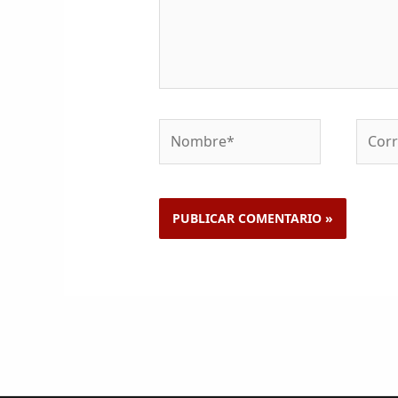
Nombre*
Corre
electr