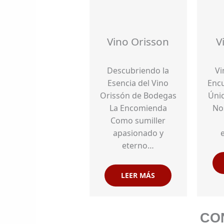
Vino Orisson
V
Descubriendo la
Vi
Esencia del Vino
Encu
Orissón de Bodegas
Úni
La Encomienda
No
Como sumiller
apasionado y
eterno…
LEER MÁS
CO