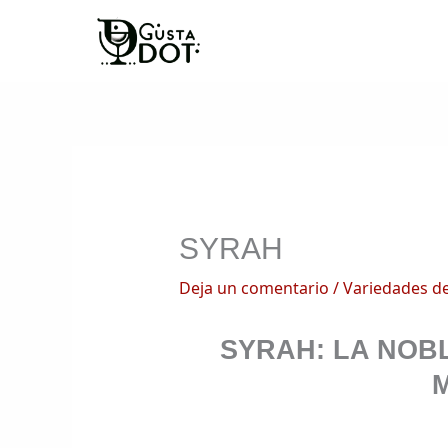
Ir
al
contenido
SYRAH
Deja un comentario
/
Variedades d
SYRAH: LA NOB