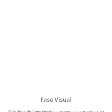
Fase Visual
El
Quinta de Aves Syrah
se presenta con un color rojo