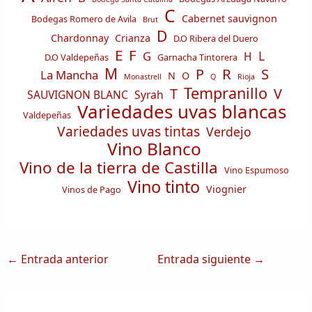
C
Cabernet sauvignon
Bodegas Romero de Avila
Brut
D
Chardonnay
Crianza
D.O Ribera del Duero
E
F
L
G
H
D.O Valdepeñas
Garnacha Tintorera
M
R
S
P
La Mancha
N
O
Monastrell
Q
Rioja
Tempranillo
T
V
SAUVIGNON BLANC
Syrah
Variedades uvas blancas
Valdepeñas
Variedades uvas tintas
Verdejo
Vino Blanco
Vino de la tierra de Castilla
Vino Espumoso
Vino tinto
Viognier
Vinos de Pago
←
Entrada anterior
Entrada siguiente
→