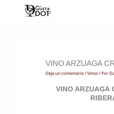
Ir
al
contenido
VINO ARZUAGA C
Deja un comentario
/
Vinos
/ Por
Da
VINO ARZUAGA 
RIBER