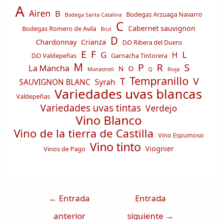
A
Airen
B
Bodegas Arzuaga Navarro
Bodega Santa Catalina
C
Cabernet sauvignon
Bodegas Romero de Avila
Brut
D
Chardonnay
Crianza
D.O Ribera del Duero
E
F
L
G
H
D.O Valdepeñas
Garnacha Tintorera
M
R
S
P
La Mancha
N
O
Monastrell
Q
Rioja
Tempranillo
T
V
SAUVIGNON BLANC
Syrah
Variedades uvas blancas
Valdepeñas
Variedades uvas tintas
Verdejo
Vino Blanco
Vino de la tierra de Castilla
Vino Espumoso
Vino tinto
Viognier
Vinos de Pago
←
Entrada
Entrada
anterior
siguiente
→